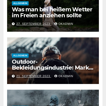
ALLGEMEIN
Was man bei heißem Wetter
im Freien anziehen sollte
27. SEPTEMBER 2023
OKADMIN
ALLGEMEIN
Outdoor-
Bekleidungsindustrie: Markt,
Schlüsseltrends und
21. SEPTEMBER 2023
OKADMIN
Käuferverhalten