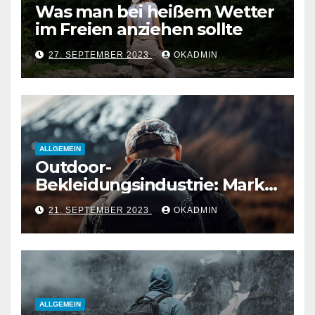
Was man bei heißem Wetter
im Freien anziehen sollte
27. SEPTEMBER 2023
OKADMIN
ALLGEMEIN
Outdoor-
Bekleidungsindustrie: Markt,
Schlüsseltrends und
21. SEPTEMBER 2023
OKADMIN
Käuferverhalten
ALLGEMEIN