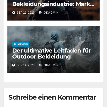
Bekleidungsindustrie: Markt,
Schlüsseltrends und
SEP 21, 2023
OKADMIN
Käuferverhalten
ALLGEMEIN
Der ultimative Leitfaden für
Outdoor-Bekleidung
SEP 14, 2023
OKADMIN
Schreibe einen Kommentar